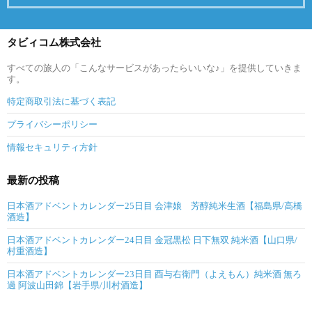
タビィコム株式会社
すべての旅人の「こんなサービスがあったらいいな♪」を提供していきま
す。
特定商取引法に基づく表記
プライバシーポリシー
情報セキュリティ方針
最新の投稿
日本酒アドベントカレンダー25日目 会津娘 芳醇純米生酒【福島県/高橋
酒造】
日本酒アドベントカレンダー24日目 金冠黒松 日下無双 純米酒【山口県/
村重酒造】
日本酒アドベントカレンダー23日目 酉与右衛門（よえもん）純米酒 無ろ
過 阿波山田錦【岩手県/川村酒造】