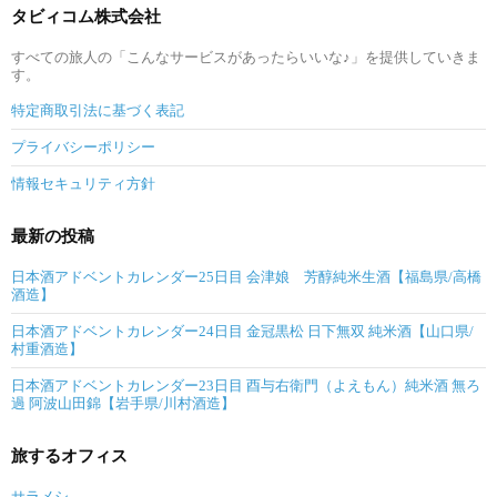
タビィコム株式会社
すべての旅人の「こんなサービスがあったらいいな♪」を提供していきま
す。
特定商取引法に基づく表記
プライバシーポリシー
情報セキュリティ方針
最新の投稿
日本酒アドベントカレンダー25日目 会津娘 芳醇純米生酒【福島県/高橋
酒造】
日本酒アドベントカレンダー24日目 金冠黒松 日下無双 純米酒【山口県/
村重酒造】
日本酒アドベントカレンダー23日目 酉与右衛門（よえもん）純米酒 無ろ
過 阿波山田錦【岩手県/川村酒造】
旅するオフィス
サラメシ