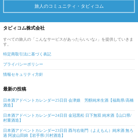
旅人のコミュニティ・タビィコム
タビィコム株式会社
すべての旅人の「こんなサービスがあったらいいな♪」を提供していきま
す。
特定商取引法に基づく表記
プライバシーポリシー
情報セキュリティ方針
最新の投稿
日本酒アドベントカレンダー25日目 会津娘 芳醇純米生酒【福島県/高橋
酒造】
日本酒アドベントカレンダー24日目 金冠黒松 日下無双 純米酒【山口県/
村重酒造】
日本酒アドベントカレンダー23日目 酉与右衛門（よえもん）純米酒 無ろ
過 阿波山田錦【岩手県/川村酒造】