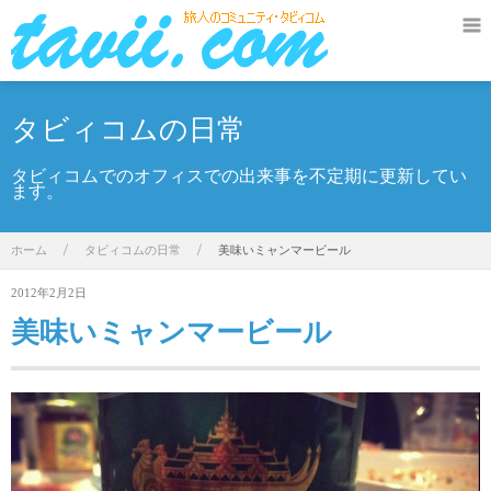
タビィコムの日常
タビィコムでのオフィスでの出来事を不定期に更新してい
ます。
ホーム
/
タビィコムの日常
/
美味いミャンマービール
2012年2月2日
美味いミャンマービール