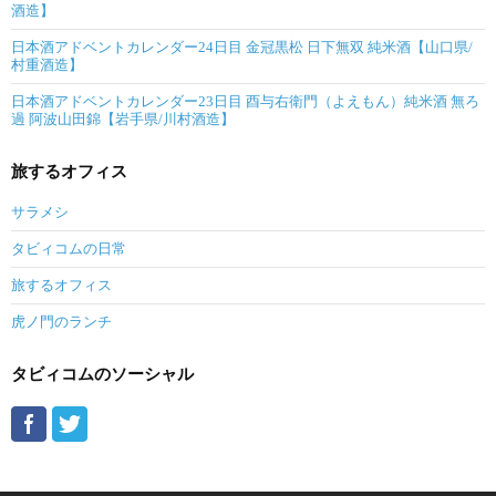
酒造】
日本酒アドベントカレンダー24日目 金冠黒松 日下無双 純米酒【山口県/
村重酒造】
日本酒アドベントカレンダー23日目 酉与右衛門（よえもん）純米酒 無ろ
過 阿波山田錦【岩手県/川村酒造】
旅するオフィス
サラメシ
タビィコムの日常
旅するオフィス
虎ノ門のランチ
タビィコムのソーシャル