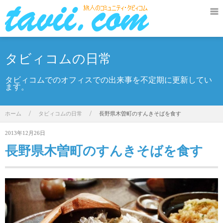
タビィコムの日常
タビィコムでのオフィスでの出来事を不定期に更新してい
ます。
ホーム
/
タビィコムの日常
/
長野県木曽町のすんきそばを食す
2013年12月26日
長野県木曽町のすんきそばを食す