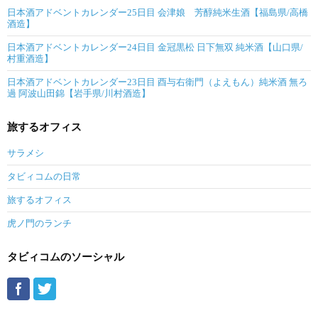
日本酒アドベントカレンダー25日目 会津娘 芳醇純米生酒【福島県/高橋
酒造】
日本酒アドベントカレンダー24日目 金冠黒松 日下無双 純米酒【山口県/
村重酒造】
日本酒アドベントカレンダー23日目 酉与右衛門（よえもん）純米酒 無ろ
過 阿波山田錦【岩手県/川村酒造】
旅するオフィス
サラメシ
タビィコムの日常
旅するオフィス
虎ノ門のランチ
タビィコムのソーシャル