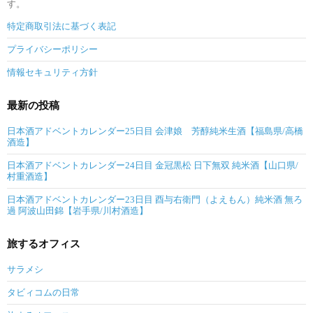
す。
特定商取引法に基づく表記
プライバシーポリシー
情報セキュリティ方針
最新の投稿
日本酒アドベントカレンダー25日目 会津娘 芳醇純米生酒【福島県/高橋
酒造】
日本酒アドベントカレンダー24日目 金冠黒松 日下無双 純米酒【山口県/
村重酒造】
日本酒アドベントカレンダー23日目 酉与右衛門（よえもん）純米酒 無ろ
過 阿波山田錦【岩手県/川村酒造】
旅するオフィス
サラメシ
タビィコムの日常