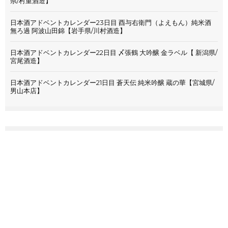
県/村重酒造】
日本酒アドベントカレンダー23日目 酉与右衛門（よえもん）純米酒
無ろ過 阿波山田錦【岩手県/川村酒造】
日本酒アドベントカレンダー22日目 〆張鶴 大吟醸 金ラベル【 新潟県/
宮尾酒造】
日本酒アドベントカレンダー21日目 蒼天伝 純米吟醸 蔵の華【宮城県/
男山本店】