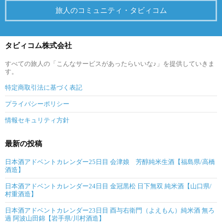
旅人のコミュニティ・タビィコム
タビィコム株式会社
すべての旅人の「こんなサービスがあったらいいな♪」を提供していきま
す。
特定商取引法に基づく表記
プライバシーポリシー
情報セキュリティ方針
最新の投稿
日本酒アドベントカレンダー25日目 会津娘 芳醇純米生酒【福島県/高橋
酒造】
日本酒アドベントカレンダー24日目 金冠黒松 日下無双 純米酒【山口県/
村重酒造】
日本酒アドベントカレンダー23日目 酉与右衛門（よえもん）純米酒 無ろ
過 阿波山田錦【岩手県/川村酒造】