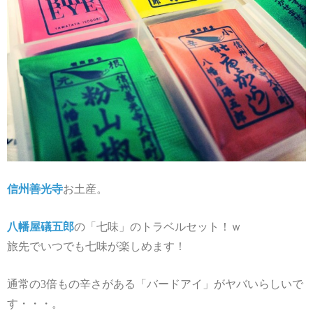
信州善光寺
お土産。
八幡屋礒五郎
の「七味」のトラベルセット！ｗ
旅先でいつでも七味が楽しめます！
通常の3倍もの辛さがある「バードアイ」がヤバいらしいで
す・・・。