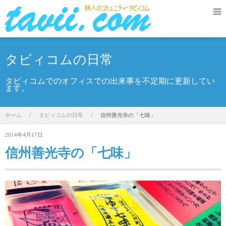
タビィコムの日常
タビィコムでのオフィスでの出来事を不定期に更新してい
ます。
ホーム
/
タビィコムの日常
/
信州善光寺の「七味」
2014年4月17日
信州善光寺の「七味」