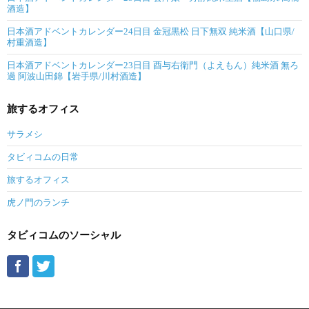
酒造】
日本酒アドベントカレンダー24日目 金冠黒松 日下無双 純米酒【山口県/
村重酒造】
日本酒アドベントカレンダー23日目 酉与右衛門（よえもん）純米酒 無ろ
過 阿波山田錦【岩手県/川村酒造】
旅するオフィス
サラメシ
タビィコムの日常
旅するオフィス
虎ノ門のランチ
タビィコムのソーシャル