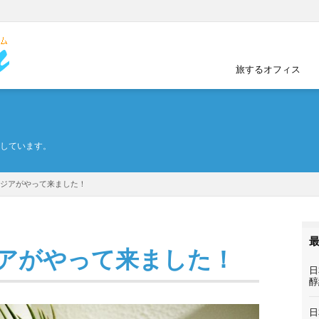
旅するオフィス
しています。
ジアがやって来ました！
アがやって来ました！
日
醇
日