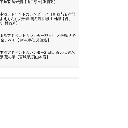
下無双 純米酒【山口県/村重酒造】
本酒アドベントカレンダー23日目 酉与右衛門
よえもん）純米酒 無ろ過 阿波山田錦【岩手
/川村酒造】
本酒アドベントカレンダー22日目 〆張鶴 大吟
 金ラベル【 新潟県/宮尾酒造】
本酒アドベントカレンダー21日目 蒼天伝 純米
醸 蔵の華【宮城県/男山本店】