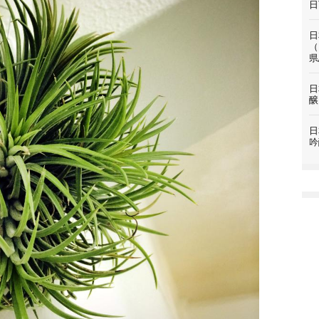
日
日
（
県
日
醸
日
吟