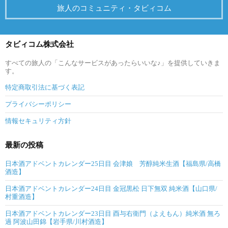
旅人のコミュニティ・タビィコム
タビィコム株式会社
すべての旅人の「こんなサービスがあったらいいな♪」を提供していきま
す。
特定商取引法に基づく表記
プライバシーポリシー
情報セキュリティ方針
最新の投稿
日本酒アドベントカレンダー25日目 会津娘 芳醇純米生酒【福島県/高橋
酒造】
日本酒アドベントカレンダー24日目 金冠黒松 日下無双 純米酒【山口県/
村重酒造】
日本酒アドベントカレンダー23日目 酉与右衛門（よえもん）純米酒 無ろ
過 阿波山田錦【岩手県/川村酒造】