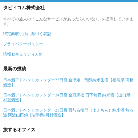
タビィコム株式会社
すべての旅人の「こんなサービスがあったらいいな♪」を提供していきま
す。
特定商取引法に基づく表記
プライバシーポリシー
情報セキュリティ方針
最新の投稿
日本酒アドベントカレンダー25日目 会津娘 芳醇純米生酒【福島県/高橋
酒造】
日本酒アドベントカレンダー24日目 金冠黒松 日下無双 純米酒【山口県/
村重酒造】
日本酒アドベントカレンダー23日目 酉与右衛門（よえもん）純米酒 無ろ
過 阿波山田錦【岩手県/川村酒造】
旅するオフィス