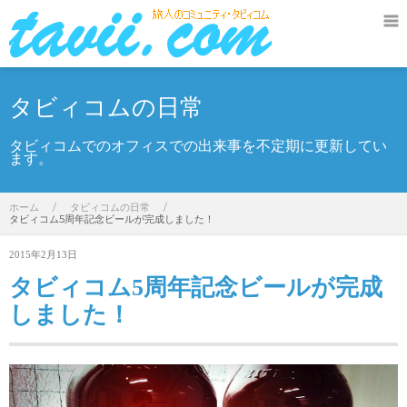
タビィコムの日常
タビィコムでのオフィスでの出来事を不定期に更新してい
ます。
ホーム
/
タビィコムの日常
/
タビィコム5周年記念ビールが完成しました！
2015年2月13日
タビィコム5周年記念ビールが完成
しました！