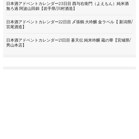
日本酒アドベントカレンダー23日目 酉与右衛門（よえもん）純米酒
無ろ過 阿波山田錦【岩手県/川村酒造】
日本酒アドベントカレンダー22日目 〆張鶴 大吟醸 金ラベル【 新潟県/
宮尾酒造】
日本酒アドベントカレンダー21日目 蒼天伝 純米吟醸 蔵の華【宮城県/
男山本店】