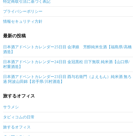
特定商取引法に基づく表記
プライバシーポリシー
情報セキュリティ方針
最新の投稿
日本酒アドベントカレンダー25日目 会津娘 芳醇純米生酒【福島県/高橋
酒造】
日本酒アドベントカレンダー24日目 金冠黒松 日下無双 純米酒【山口県/
村重酒造】
日本酒アドベントカレンダー23日目 酉与右衛門（よえもん）純米酒 無ろ
過 阿波山田錦【岩手県/川村酒造】
旅するオフィス
サラメシ
タビィコムの日常
旅するオフィス