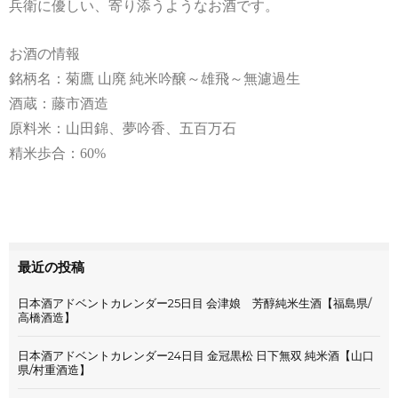
兵衛に優しい、寄り添うようなお酒です。
お酒の情報
銘柄名：菊鷹 山廃 純米吟醸～雄飛～無濾過生
酒蔵：藤市酒造
原料米：山田錦、夢吟香、五百万石
精米歩合：60%
最近の投稿
日本酒アドベントカレンダー25日目 会津娘 芳醇純米生酒【福島県/
高橋酒造】
日本酒アドベントカレンダー24日目 金冠黒松 日下無双 純米酒【山口
県/村重酒造】